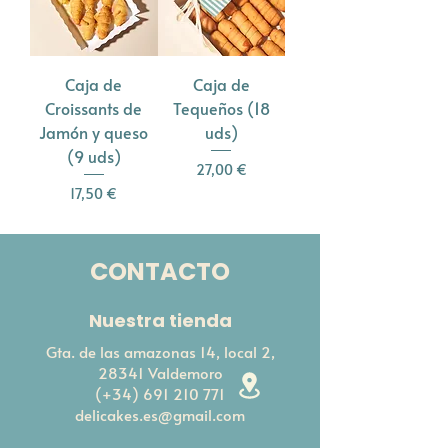
Caja de
Caja de
Croissants de
Tequeños (18
Jamón y queso
uds)
(9 uds)
Precio
27,00 €
Precio
17,50 €
CONTACTO
Nuestra tienda
Gta. de las amazonas 14, local 2,
28341 Valdemoro
(+34)
691 210 771
delicakes.es@gmail.com