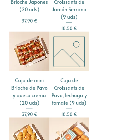
Brioche Japones
Croissants de
(20 uds)
Jamón Serrano
(9 uds)
Precio
37,90 €
Precio
18,50 €
Caja de mini
Caja de
Brioche de Pavo
Croissants de
y queso crema
Pavo, lechuga y
(20 uds)
tomate (9 uds)
Precio
Precio
37,90 €
18,50 €