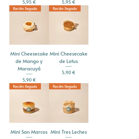
Precio
Precio
5,95 €
5,95 €
Recién llegado
Recién llegado
Mini Cheesecake
Mini Cheesecake
de Mango y
de Lotus
Maracuyá
Precio
5,90 €
Precio
5,90 €
Recién llegado
Recién llegado
Mini San Marcos
Mini Tres Leches