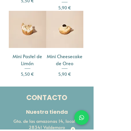
Precio
5,50 €
Precio
5,90 €
Mini Pastel de
Mini Cheesecake
Limón
de Oreo
Precio
Precio
5,50 €
5,90 €
CONTACTO
Nuestra tienda
Gta. de las amazonas 14, local 2,
28341 Valdemoro