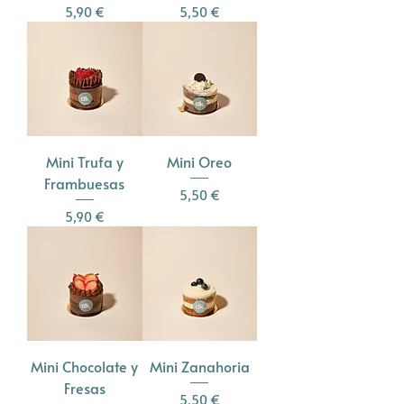
Precio
Precio
5,90 €
5,50 €
Mini Trufa y
Mini Oreo
Frambuesas
Precio
5,50 €
Precio
5,90 €
Mini Chocolate y
Mini Zanahoria
Fresas
Precio
5,50 €