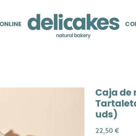
 ONLINE
CO
Caja de 
Tartalet
uds)
Precio
22,50 €