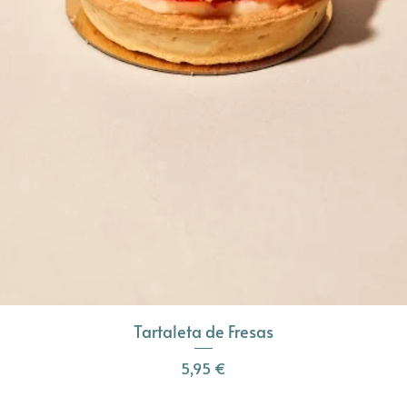
Tartaleta de Fresas
Precio
5,95 €