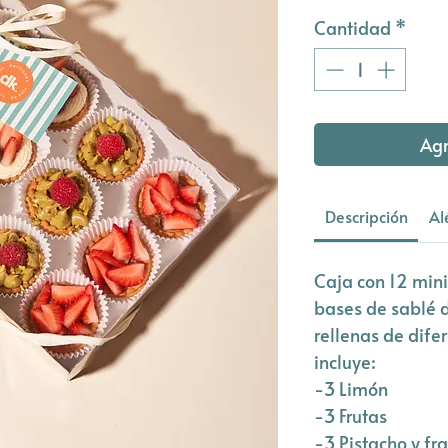
Cantidad
*
Agr
Descripción
Al
Caja con 12 mini
bases de sablé d
rellenas de dife
incluye:
-3 Limón
-3 Frutas
-3 Pistacho y f